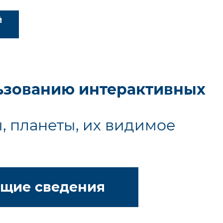
Й
льзованию интерактивных
ы, планеты, их видимое
щие сведения