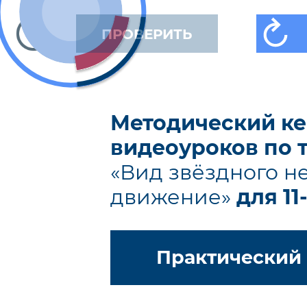
ПРОВЕРИТЬ
Методический ке
видеоуроков по 
«Вид звёздного не
движение»
для 11
Практический