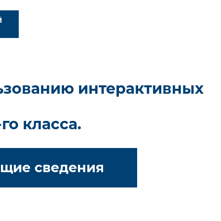
Й
льзованию интерактивных
-го класса.
щие сведения