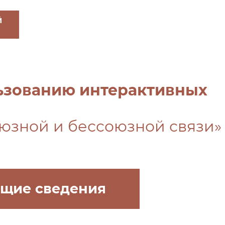
Й
льзованию интерактивных
юзной и бессоюзной связи»
щие сведения