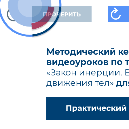
ПРОВЕРИТЬ
Методический ке
видеоуроков по 
«Закон инерции. 
движения тел»
для
Практический