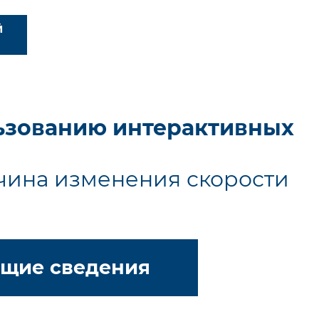
Й
льзованию интерактивных
ичина изменения скорости
щие сведения